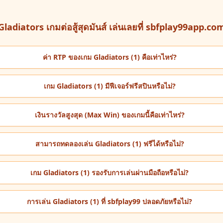
Gladiators เกมต่อสู้สุดมันส์ เล่นเลยที่ sbfplay99app.co
ค่า RTP ของเกม Gladiators (1) คือเท่าไหร่?
เกม Gladiators (1) มีฟีเจอร์ฟรีสปินหรือไม่?
เงินรางวัลสูงสุด (Max Win) ของเกมนี้คือเท่าไหร่?
สามารถทดลองเล่น Gladiators (1) ฟรีได้หรือไม่?
เกม Gladiators (1) รองรับการเล่นผ่านมือถือหรือไม่?
การเล่น Gladiators (1) ที่ sbfplay99 ปลอดภัยหรือไม่?