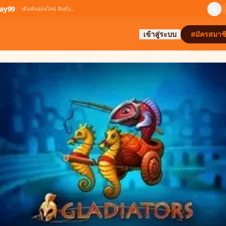
lay99
เดิมพันออนไลน์ อันดับหนึ่ง
เข้าสู่ระบบ
สมัครสมาช