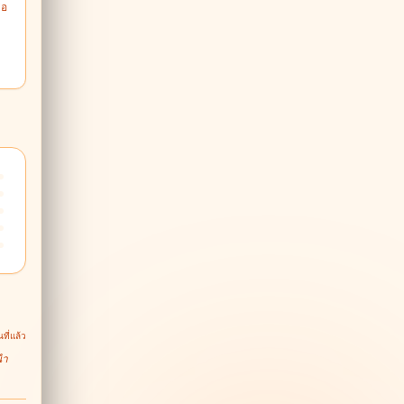
่อ
นที่แล้ว
นำ