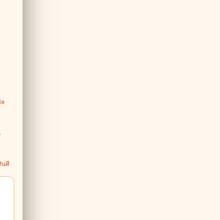
ัล
น
ันที