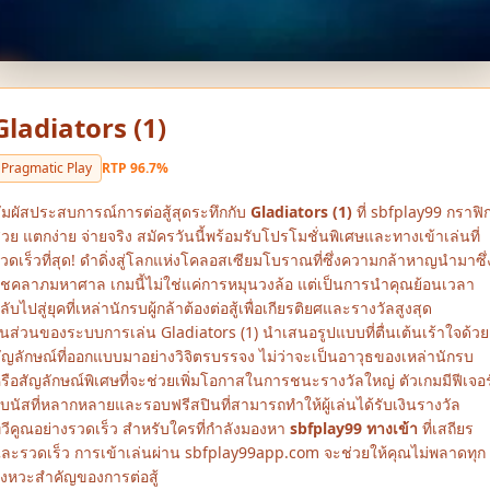
▶
Gladiators (1)
Pragmatic Play
RTP 96.7%
ัมผัสประสบการณ์การต่อสู้สุดระทึกกับ
Gladiators (1)
ที่ sbfplay99 กราฟิ
วย แตกง่าย จ่ายจริง สมัครวันนี้พร้อมรับโปรโมชั่นพิเศษและทางเข้าเล่นที่
วดเร็วที่สุด! ดำดิ่งสู่โลกแห่งโคลอสเซียมโบราณที่ซึ่งความกล้าหาญนำมาซึ่
ชคลาภมหาศาล เกมนี้ไม่ใช่แค่การหมุนวงล้อ แต่เป็นการนำคุณย้อนเวลา
ลับไปสู่ยุคที่เหล่านักรบผู้กล้าต้องต่อสู้เพื่อเกียรติยศและรางวัลสูงสุด
นส่วนของระบบการเล่น Gladiators (1) นำเสนอรูปแบบที่ตื่นเต้นเร้าใจด้วย
ัญลักษณ์ที่ออกแบบมาอย่างวิจิตรบรรจง ไม่ว่าจะเป็นอาวุธของเหล่านักรบ
รือสัญลักษณ์พิเศษที่จะช่วยเพิ่มโอกาสในการชนะรางวัลใหญ่ ตัวเกมมีฟีเจอร
บนัสที่หลากหลายและรอบฟรีสปินที่สามารถทำให้ผู้เล่นได้รับเงินรางวัล
วีคูณอย่างรวดเร็ว สำหรับใครที่กำลังมองหา
sbfplay99 ทางเข้า
ที่เสถียร
ละรวดเร็ว การเข้าเล่นผ่าน sbfplay99app.com จะช่วยให้คุณไม่พลาดทุก
ังหวะสำคัญของการต่อสู้