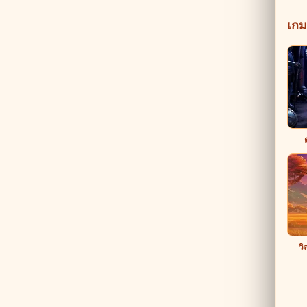
เกมท
วิ