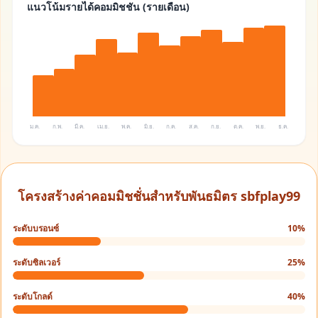
แนวโน้มรายได้คอมมิชชัน (รายเดือน)
ม.ค.
ก.พ.
มี.ค.
เม.ย.
พ.ค.
มิ.ย.
ก.ค.
ส.ค.
ก.ย.
ต.ค.
พ.ย.
ธ.ค.
โครงสร้างค่าคอมมิชชั่นสำหรับพันธมิตร sbfplay99
ระดับบรอนซ์
10%
ระดับซิลเวอร์
25%
ระดับโกลด์
40%