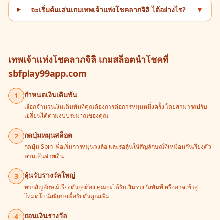
จะเริ่มต้นเล่นเกมเทพเจ้าแห่งโชคลาภจิลิ ได้อย่างไร?
▼
เทพเจ้าแห่งโชคลาภจิลิ เกมสล็อตนำโชคที่
sbfplay99app.com
กำหนดเงินเดิมพัน
1
เลือกจำนวนเงินเดิมพันที่คุณต้องการต่อการหมุนหนึ่งครั้ง โดยสามารถปรับ
เปลี่ยนได้ตามงบประมาณของคุณ
กดปุ่มหมุนสล็อต
2
กดปุ่ม Spin เพื่อเริ่มการหมุนวงล้อ และรอลุ้นให้สัญลักษณ์ที่เหมือนกันเรียงตัว
ตามเส้นจ่ายเงิน
ลุ้นรับรางวัลใหญ่
3
หากสัญลักษณ์เรียงตัวถูกต้อง คุณจะได้รับเงินรางวัลทันที หรืออาจเข้าสู่
โหมดโบนัสพิเศษเพื่อรับตัวคูณเพิ่ม
ถอนเงินรางวัล
4