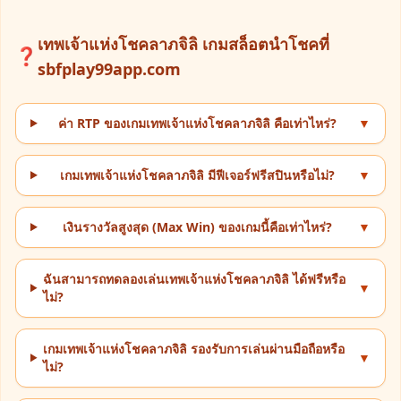
เทพเจ้าแห่งโชคลาภจิลิ เกมสล็อตนำโชคที่
❓
sbfplay99app.com
ค่า RTP ของเกมเทพเจ้าแห่งโชคลาภจิลิ คือเท่าไหร่?
▼
เกมเทพเจ้าแห่งโชคลาภจิลิ มีฟีเจอร์ฟรีสปินหรือไม่?
▼
เงินรางวัลสูงสุด (Max Win) ของเกมนี้คือเท่าไหร่?
▼
ฉันสามารถทดลองเล่นเทพเจ้าแห่งโชคลาภจิลิ ได้ฟรีหรือ
▼
ไม่?
เกมเทพเจ้าแห่งโชคลาภจิลิ รองรับการเล่นผ่านมือถือหรือ
▼
ไม่?