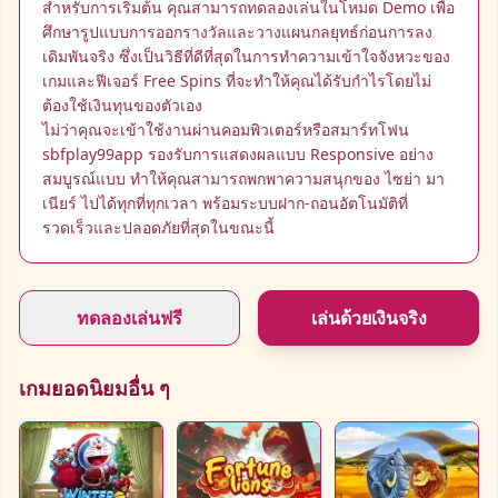
สำหรับการเริ่มต้น คุณสามารถทดลองเล่นในโหมด Demo เพื่อ
ศึกษารูปแบบการออกรางวัลและวางแผนกลยุทธ์ก่อนการลง
เดิมพันจริง ซึ่งเป็นวิธีที่ดีที่สุดในการทำความเข้าใจจังหวะของ
เกมและฟีเจอร์ Free Spins ที่จะทำให้คุณได้รับกำไรโดยไม่
ต้องใช้เงินทุนของตัวเอง
ไม่ว่าคุณจะเข้าใช้งานผ่านคอมพิวเตอร์หรือสมาร์ทโฟน
sbfplay99app รองรับการแสดงผลแบบ Responsive อย่าง
สมบูรณ์แบบ ทำให้คุณสามารถพกพาความสนุกของ ไซย่า มา
เนียร์ ไปได้ทุกที่ทุกเวลา พร้อมระบบฝาก-ถอนอัตโนมัติที่
รวดเร็วและปลอดภัยที่สุดในขณะนี้
ทดลองเล่นฟรี
เล่นด้วยเงินจริง
เกมยอดนิยมอื่น ๆ