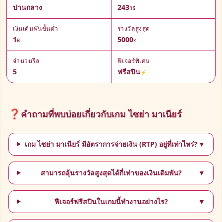
ปานกลาง
243
วิธี
เงินเดิมพันขั้นต่ำ
รางวัลสูงสุด
1
5000
฿
x
จำนวนรีล
ฟีเจอร์พิเศษ
5
ฟรีสปิน
⚡
❓
คำถามที่พบบ่อยเกี่ยวกับเกม ไซย่า มาเนียร์
เกม ไซย่า มาเนียร์ มีอัตราการจ่ายเงิน (RTP) อยู่ที่เท่าไหร่?
▼
สามารถลุ้นรางวัลสูงสุดได้กี่เท่าของเงินเดิมพัน?
▼
ฟีเจอร์ฟรีสปินในเกมนี้ทำงานอย่างไร?
▼