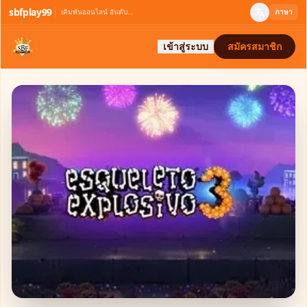
sbfplay99
เดิมพันออนไลน์ อันดับหนึ่ง
ภาษา
เข้าสู่ระบบ
สมัครสมาชิก