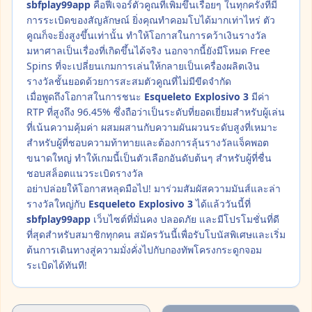
sbfplay99app
คือฟีเจอร์ตัวคูณที่เพิ่มขึ้นเรื่อยๆ ในทุกครั้งที่มี
การระเบิดของสัญลักษณ์ ยิ่งคุณทำคอมโบได้มากเท่าไหร่ ตัว
คูณก็จะยิ่งสูงขึ้นเท่านั้น ทำให้โอกาสในการคว้าเงินรางวัล
มหาศาลเป็นเรื่องที่เกิดขึ้นได้จริง นอกจากนี้ยังมีโหมด Free
Spins ที่จะเปลี่ยนเกมการเล่นให้กลายเป็นเครื่องผลิตเงิน
รางวัลชั้นยอดด้วยการสะสมตัวคูณที่ไม่มีขีดจำกัด
เมื่อพูดถึงโอกาสในการชนะ
Esqueleto Explosivo 3
มีค่า
RTP ที่สูงถึง 96.45% ซึ่งถือว่าเป็นระดับที่ยอดเยี่ยมสำหรับผู้เล่น
ที่เน้นความคุ้มค่า ผสมผสานกับความผันผวนระดับสูงที่เหมาะ
สำหรับผู้ที่ชอบความท้าทายและต้องการลุ้นรางวัลแจ็คพอต
ขนาดใหญ่ ทำให้เกมนี้เป็นตัวเลือกอันดับต้นๆ สำหรับผู้ที่ชื่น
ชอบสล็อตแนวระเบิดรางวัล
อย่าปล่อยให้โอกาสหลุดมือไป! มาร่วมสัมผัสความมันส์และล่า
รางวัลใหญ่กับ
Esqueleto Explosivo 3
ได้แล้ววันนี้ที่
sbfplay99app
เว็บไซต์ที่มั่นคง ปลอดภัย และมีโปรโมชั่นที่ดี
ที่สุดสำหรับสมาชิกทุกคน สมัครวันนี้เพื่อรับโบนัสพิเศษและเริ่ม
ต้นการเดินทางสู่ความมั่งคั่งไปกับกองทัพโครงกระดูกจอม
ระเบิดได้ทันที!