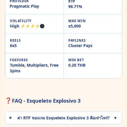
PROVIDER
RTP
Pragmatic Play
96.71%
VOLATILITY
MAX WIN
High ⚡⚡⚡⚡🌑
x5,000
REELS
PAYLINES
6x5
Cluster Pays
FEATURES
MIN BET
Tumble, Multipliers, Free
0.20 THB
Spins
❓
FAQ - Esqueleto Explosivo 3
ค่า RTP ของเกม Esqueleto Explosivo 3 คือเท่าไหร่?
▼