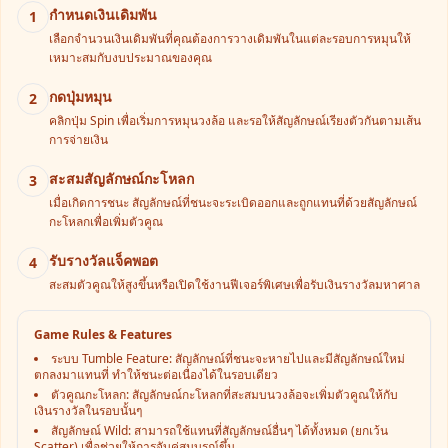
กำหนดเงินเดิมพัน
1
เลือกจำนวนเงินเดิมพันที่คุณต้องการวางเดิมพันในแต่ละรอบการหมุนให้
เหมาะสมกับงบประมาณของคุณ
กดปุ่มหมุน
2
คลิกปุ่ม Spin เพื่อเริ่มการหมุนวงล้อ และรอให้สัญลักษณ์เรียงตัวกันตามเส้น
การจ่ายเงิน
สะสมสัญลักษณ์กะโหลก
3
เมื่อเกิดการชนะ สัญลักษณ์ที่ชนะจะระเบิดออกและถูกแทนที่ด้วยสัญลักษณ์
กะโหลกเพื่อเพิ่มตัวคูณ
รับรางวัลแจ็คพอต
4
สะสมตัวคูณให้สูงขึ้นหรือเปิดใช้งานฟีเจอร์พิเศษเพื่อรับเงินรางวัลมหาศาล
Game Rules & Features
ระบบ Tumble Feature: สัญลักษณ์ที่ชนะจะหายไปและมีสัญลักษณ์ใหม่
ตกลงมาแทนที่ ทำให้ชนะต่อเนื่องได้ในรอบเดียว
ตัวคูณกะโหลก: สัญลักษณ์กะโหลกที่สะสมบนวงล้อจะเพิ่มตัวคูณให้กับ
เงินรางวัลในรอบนั้นๆ
สัญลักษณ์ Wild: สามารถใช้แทนที่สัญลักษณ์อื่นๆ ได้ทั้งหมด (ยกเว้น
Scatter) เพื่อช่วยให้การจับคู่สมบูรณ์ขึ้น