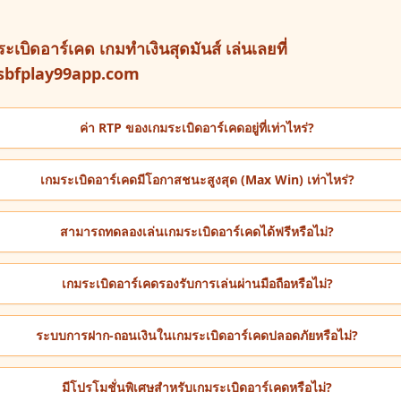
ระเบิดอาร์เคด เกมทำเงินสุดมันส์ เล่นเลยที่
sbfplay99app.com
ค่า RTP ของเกมระเบิดอาร์เคดอยู่ที่เท่าไหร่?
เกมระเบิดอาร์เคดมีโอกาสชนะสูงสุด (Max Win) เท่าไหร่?
สามารถทดลองเล่นเกมระเบิดอาร์เคดได้ฟรีหรือไม่?
เกมระเบิดอาร์เคดรองรับการเล่นผ่านมือถือหรือไม่?
ระบบการฝาก-ถอนเงินในเกมระเบิดอาร์เคดปลอดภัยหรือไม่?
มีโปรโมชั่นพิเศษสำหรับเกมระเบิดอาร์เคดหรือไม่?