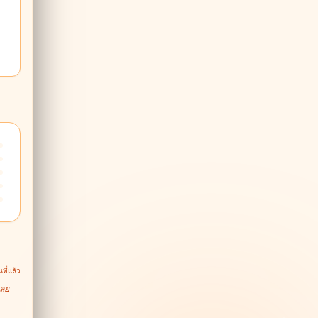
นที่แล้ว
เลย