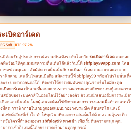
▶
ระเบิดอาร์เคด
PG Soft
RTP 97.2%
ินดีต้อนรับสู่ประสบการณ์ความบันเทิงระดับโลกกับ
ระเบิดอาร์เคด
เกมยอด
ิตที่พร้อมให้คุณสัมผัสความตื่นเต้นได้แล้ววันนี้ที่
sbfplay99app.com
โดย
ราขอชวนคุณมา สัมผัสความตื่นเต้นกับระเบิดอาร์เคด เกมอาเขตแตกง่าย
ราฟิกสวย เล่นลื่นไหลบนมือถือ สมัครวันนี้ที่ sbfplay99 พร้อมโปรโมชั่นเด็
ละระบบฝากถอนออโต้! ที่จะทำให้การเดิมพันของคุณราบรื่นไม่มีสะดุด
ะเบิดอาร์เคด
เป็นเกมที่ผสมผสานระหว่างความคลาสสิกของเกมตู้และความ
ันสมัยของระบบคาสิโนออนไลน์ไว้อย่างลงตัว ตัวเกมนำเสนอธีมการระเบิดที
ุเดือดและตื่นเต้น โดยผู้เล่นจะต้องใช้ทักษะและการวางแผนเพื่อทำคะแนนให
ูงที่สุด กราฟิกภายในเกมถูกออกแบบมาอย่างประณีต สีสันสดใส และมี
อฟเฟกต์เสียงที่เร้าใจ ทำให้ทุกวินาทีของการเล่นเต็มไปด้วยความลุ้นระทึก
ำหรับใครที่กำลังมองหา
sbfplay99 ทางเข้า
เพื่อเริ่มต้นความสนุก คุณ
ามารถเข้าถึงเกมนี้ได้อย่างรวดเร็วผ่านทุกอุปกรณ์