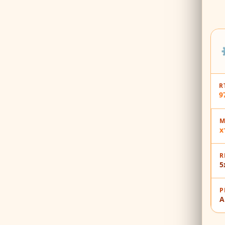
R
9
M
x
R
5
P
A