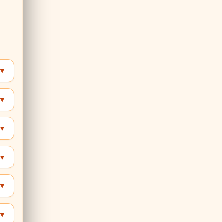
▼
▼
▼
▼
▼
▼