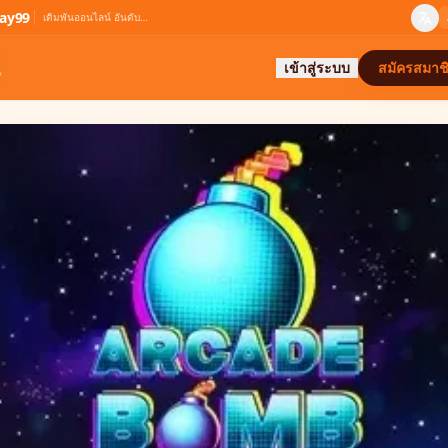
lay99
เดิมพันออนไลน์ อันดับหนึ่ง
เข้าสู่ระบบ
สมัครสมาช