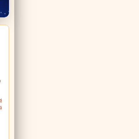
ด
่
้