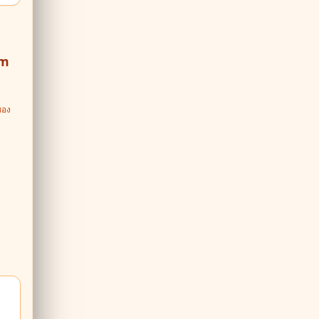
om
ของ