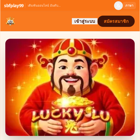
sbfplay99
เดิมพันออนไลน์ อันดับหนึ่ง
ภาษา
เข้าสู่ระบบ
สมัครสมาชิก