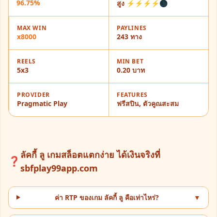
96.75%
สูง ⚡⚡⚡⚡🌑
MAX WIN
PAYLINES
x8000
243 ทาง
REELS
MIN BET
5x3
0.20 บาท
PROVIDER
FEATURES
Pragmatic Play
ฟรีสปิน, ตัวคูณสะสม
ลัคกี้ ลู เกมสล็อตแตกง่าย ได้เงินจริงที่
❓
sbfplay99app.com
ค่า RTP ของเกม ลัคกี้ ลู คือเท่าไหร่?
▼